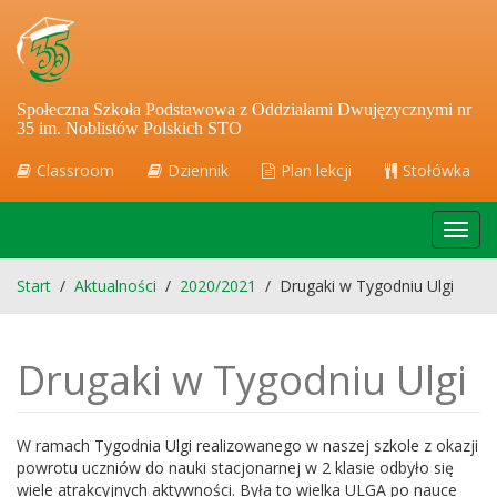
Społeczna Szkoła Podstawowa z Oddziałami Dwujęzycznymi nr
35 im. Noblistów Polskich STO
Classroom
Dziennik
Plan lekcji
Stołówka
Toggl
navig
Start
/
Aktualności
/
2020/2021
/
Drugaki w Tygodniu Ulgi
Drugaki w Tygodniu Ulgi
W ramach Tygodnia Ulgi realizowanego w naszej szkole z okazji
powrotu uczniów do nauki stacjonarnej w 2 klasie odbyło się
wiele atrakcyjnych aktywności. Była to wielka ULGA po nauce