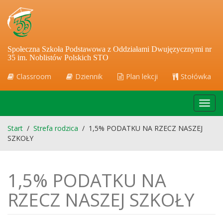
Społeczna Szkoła Podstawowa z Oddziałami Dwujęzycznymi nr
35 im. Noblistów Polskich STO
Classroom
Dziennik
Plan lekcji
Stołówka
Toggl
navig
Start
/
Strefa rodzica
/
1,5% PODATKU NA RZECZ NASZEJ
SZKOŁY
1,5% PODATKU NA
RZECZ NASZEJ SZKOŁY