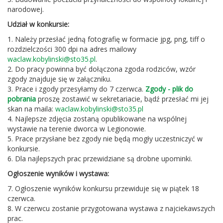
narodowej.
Udział w konkursie:
1. Należy przesłać jedną fotografię w formacie jpg, png, tiff o
rozdzielczości 300 dpi na adres mailowy
waclaw.kobylinski@sto35.pl
.
2. Do pracy powinna być dołączona zgoda rodziców, wzór
zgody znajduje się w załączniku.
3. Prace i zgody przesyłamy do 7 czerwca.
Zgody - plik do
pobrania
proszę zostawić w sekretariacie, bądź przesłać mi jej
skan na maila:
waclaw.kobylinski@sto35.pl
4. Najlepsze zdjęcia zostaną opublikowane na wspólnej
wystawie na terenie dworca w Legionowie.
5. Prace przysłane bez zgody nie będą mogły uczestniczyć w
konkursie.
6. Dla najlepszych prac przewidziane są drobne upominki.
Ogłoszenie wyników i wystawa:
7. Ogłoszenie wyników konkursu przewiduje się w piątek 18
czerwca.
8. W czerwcu zostanie przygotowana wystawa z najciekawszych
prac.