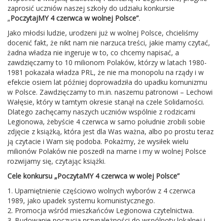
zaprosić uczniów naszej szkoły do udziału konkursie
„
PoczytajMY 4 czerwca w wolnej Polsce”
.
Jako młodsi ludzie, urodzeni już w wolnej Polsce, chcieliśmy
docenić fakt, że nikt nam nie narzuca treści, jakie mamy czytać,
żadna władza nie ingeruje w to, co chcemy napisać, a
zawdzięczamy to 10 milionom Polaków, którzy w latach 1980-
1981 pokazała władza PRL, że nie ma monopolu na rządy i w
efekcie osiem lat później doprowadziła do upadku komunizmu
w Polsce. Zawdzięczamy to m.in. naszemu patronowi – Lechowi
Wałęsie, który w tamtym okresie stanął na czele Solidarności.
Dlatego zachęcamy naszych uczniów wspólnie z rodzicami
Legionowa, żebyście 4 czerwca w samo południe zrobili sobie
zdjęcie z książką, która jest dla Was ważna, albo po prostu teraz
ją czytacie i Wam się podoba. Pokażmy, że wysiłek wielu
milionów Polaków nie poszedł na marne i my w wolnej Polsce
rozwijamy się, czytając książki.
Cele konkursu „PoczytaMY 4 czerwca w wolej Polsce”
1. Upamiętnienie częściowo wolnych wyborów z 4 czerwca
1989, jako upadek systemu komunistycznego.
2. Promocja wśród mieszkańców Legionowa czytelnictwa.
3. Budowanie poczucia przynależności do wspólnoty lokalnej i