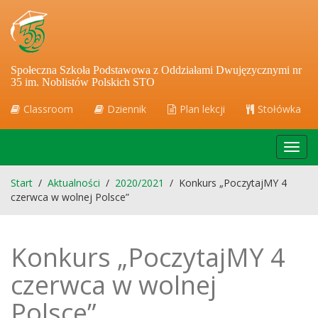
Społeczna Szkoła Podstawowa z Oddziałami Dwujęzycznymi nr
35 im. Noblistów Polskich STO
Classroom
Dziennik
Plan lekcji
Stołówka
Toggl
navig
Start
/
Aktualności
/
2020/2021
/
Konkurs „PoczytajMY 4
czerwca w wolnej Polsce”
Konkurs „PoczytajMY 4
czerwca w wolnej
Polsce”