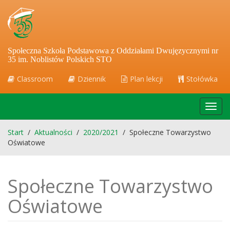
Społeczna Szkoła Podstawowa z Oddziałami Dwujęzycznymi nr
35 im. Noblistów Polskich STO
Classroom
Dziennik
Plan lekcji
Stołówka
Toggl
navig
Start
/
Aktualności
/
2020/2021
/
Społeczne Towarzystwo
Oświatowe
Społeczne Towarzystwo
Oświatowe