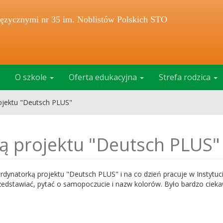
ęzycznymi nr 35 im. Noblistów Polskich STO
O szkole
Oferta edukacyjna
Strefa rodzica
ojektu "Deutsch PLUS"
ą projektu "Deutsch PLUS"
rdynatorką projektu "Deutsch PLUS" i na co dzień pracuje w Instytuci
 przedstawiać, pytać o samopoczucie i nazw kolorów. Było bardzo cieka