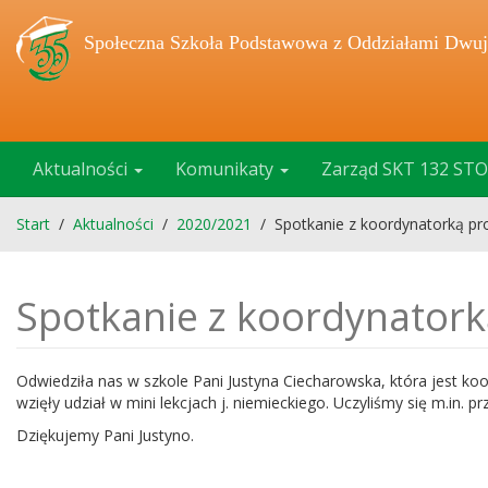
Społeczna Szkoła Podstawowa z Oddziałami Dwuj
Aktualności
Komunikaty
Zarząd SKT 132 STO
Start
/
Aktualności
/
2020/2021
/
Spotkanie z koordynatorką pr
Spotkanie z koordynatork
Odwiedziła nas w szkole Pani Justyna Ciecharowska, która jest koo
wzięły udział w mini lekcjach j. niemieckiego. Uczyliśmy się m.in.
Dziękujemy Pani Justyno.