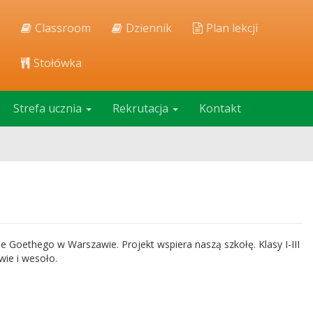
Classroom
Dziennik
Plan lekcji
Stołówka
Strefa ucznia
Rekrutacja
Kontakt
e Goethego w Warszawie. Projekt wspiera naszą szkołę. Klasy I-III
wie i wesoło.