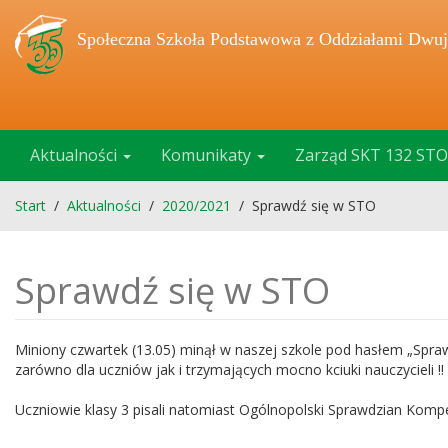
Społeczna Szkoła Podstawowa z Oddziałami Dwuj
Aktualności
Komunikaty
Zarząd SKT 132 STO
Start
/
Aktualności
/
2020/2021
/
Sprawdź się w STO
Sprawdź się w STO
Miniony czwartek (13.05) minął w naszej szkole pod hasłem „Spra
zarówno dla uczniów jak i trzymających mocno kciuki nauczycieli !!
Uczniowie klasy 3 pisali natomiast Ogólnopolski Sprawdzian Kompe