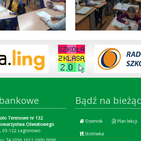
 bankowe
Bądź na bieżą
oło Terenowe nr 132
Dziennik
Plan lekcji
Towarzystwa Oświatowego
2, 05-122 Legionowo
Stołówka
u: 74 1050 1012 1000 0090