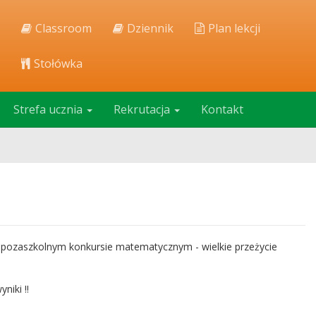
Classroom
Dziennik
Plan lekcji
Stołówka
Strefa ucznia
Rekrutacja
Kontakt
m pozaszkolnym konkursie matematycznym - wielkie przeżycie
niki !!