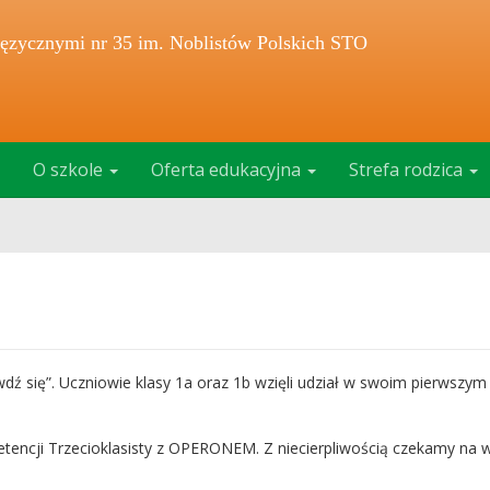
ęzycznymi nr 35 im. Noblistów Polskich STO
O szkole
Oferta edukacyjna
Strefa rodzica
wdź się”. Uczniowie klasy 1a oraz 1b wzięli udział w swoim pierwszy
tencji Trzecioklasisty z OPERONEM. Z niecierpliwością czekamy na wy