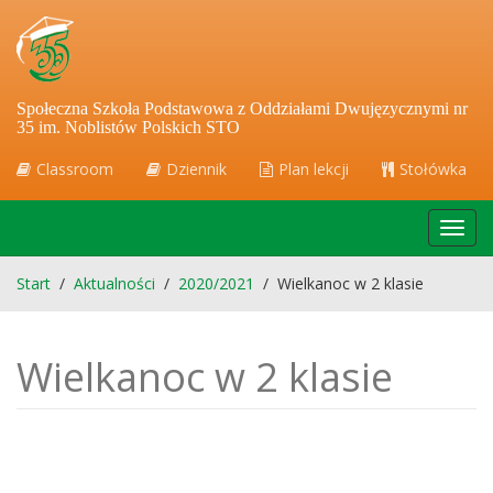
Społeczna Szkoła Podstawowa z Oddziałami Dwujęzycznymi nr
35 im. Noblistów Polskich STO
Classroom
Dziennik
Plan lekcji
Stołówka
Toggl
navig
Start
/
Aktualności
/
2020/2021
/
Wielkanoc w 2 klasie
Wielkanoc w 2 klasie