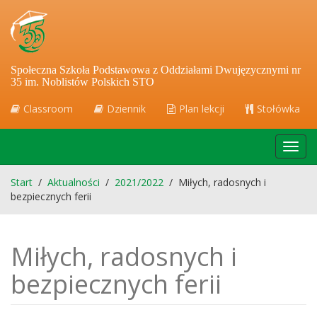
Społeczna Szkoła Podstawowa z Oddziałami Dwujęzycznymi nr
35 im. Noblistów Polskich STO
Classroom
Dziennik
Plan lekcji
Stołówka
Toggl
navig
Start
/
Aktualności
/
2021/2022
/
Miłych, radosnych i
bezpiecznych ferii
Miłych, radosnych i
bezpiecznych ferii