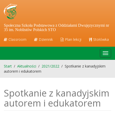
Społeczna Szkoła Podstawowa z Oddziałami Dwujęzycznymi nr
35 im. Noblistów Polskich STO
Classroom
Dziennik
Plan lekcji
Stołówka
Toggl
navig
Start
/
Aktualności
/
2021/2022
/
Spotkanie z kanadyjskim
autorem i edukatorem
Spotkanie z kanadyjskim
autorem i edukatorem