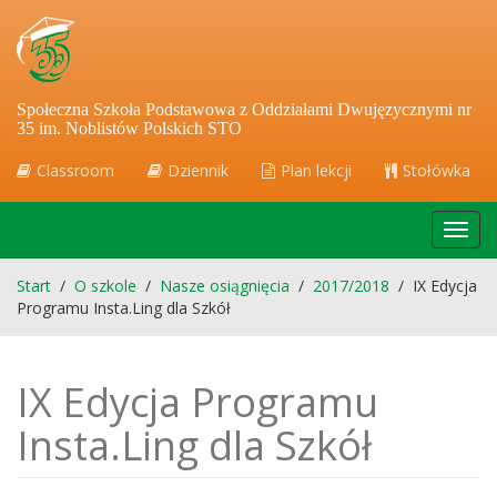
Społeczna Szkoła Podstawowa z Oddziałami Dwujęzycznymi nr
35 im. Noblistów Polskich STO
Classroom
Dziennik
Plan lekcji
Stołówka
Toggl
navig
Start
/
O szkole
/
Nasze osiągnięcia
/
2017/2018
/
IX Edycja
Programu Insta.Ling dla Szkół
IX Edycja Programu
Insta.Ling dla Szkół