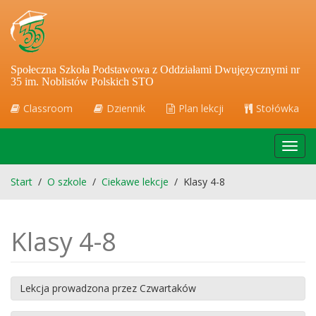
Społeczna Szkoła Podstawowa z Oddziałami Dwujęzycznymi nr
35 im. Noblistów Polskich STO
Classroom
Dziennik
Plan lekcji
Stołówka
Toggl
navig
Start
/
O szkole
/
Ciekawe lekcje
/
Klasy 4-8
Klasy 4-8
Lekcja prowadzona przez Czwartaków