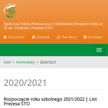
Społeczna Szkoła Podstawowa z Oddziałami Dwujęzycznymi nr
35 im. Noblistów Polskich STO
Classroom
Dziennik
Plan lekcji
Stołówka
Toggl
navig
Start
/
Komunikaty
/
2020/2021
2020/2021
Rozpoczęcie roku szkolnego 2021/2022 | List
Prezesa STO