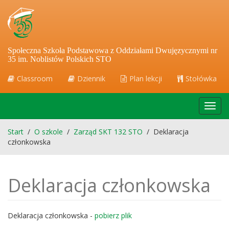
Społeczna Szkoła Podstawowa z Oddziałami Dwujęzycznymi nr
35 im. Noblistów Polskich STO
Classroom
Dziennik
Plan lekcji
Stołówka
Toggl
navig
Start
/
O szkole
/
Zarząd SKT 132 STO
/
Deklaracja
członkowska
Deklaracja członkowska
Deklaracja członkowska -
pobierz plik