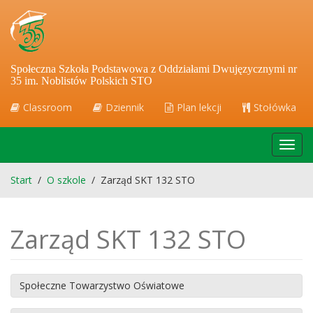
Społeczna Szkoła Podstawowa z Oddziałami Dwujęzycznymi nr
35 im. Noblistów Polskich STO
Classroom
Dziennik
Plan lekcji
Stołówka
Toggl
navig
Start
/
O szkole
/
Zarząd SKT 132 STO
Zarząd SKT 132 STO
Społeczne Towarzystwo Oświatowe