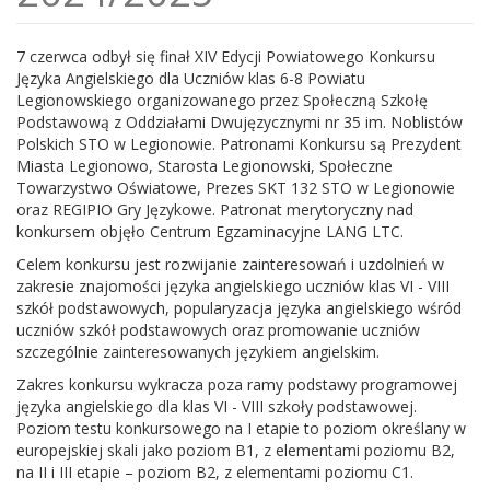
7 czerwca odbył się finał XIV Edycji Powiatowego Konkursu
Języka Angielskiego dla Uczniów klas 6-8 Powiatu
Legionowskiego organizowanego przez Społeczną Szkołę
Podstawową z Oddziałami Dwujęzycznymi nr 35 im. Noblistów
Polskich STO w Legionowie. Patronami Konkursu są Prezydent
Miasta Legionowo, Starosta Legionowski, Społeczne
Towarzystwo Oświatowe, Prezes SKT 132 STO w Legionowie
oraz REGIPIO Gry Językowe. Patronat merytoryczny nad
konkursem objęło Centrum Egzaminacyjne LANG LTC.
Celem konkursu jest rozwijanie zainteresowań i uzdolnień w
zakresie znajomości języka angielskiego uczniów klas VI - VIII
szkół podstawowych, popularyzacja języka angielskiego wśród
uczniów szkół podstawowych oraz promowanie uczniów
szczególnie zainteresowanych językiem angielskim.
Zakres konkursu wykracza poza ramy podstawy programowej
języka angielskiego dla klas VI - VIII szkoły podstawowej.
Poziom testu konkursowego na I etapie to poziom określany w
europejskiej skali jako poziom B1, z elementami poziomu B2,
na II i III etapie – poziom B2, z elementami poziomu C1.