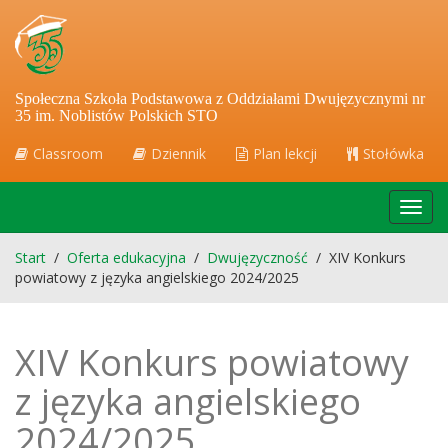
Społeczna Szkoła Podstawowa z Oddziałami Dwujęzycznymi nr
35 im. Noblistów Polskich STO
Classroom
Dziennik
Plan lekcji
Stołówka
Toggl
navig
Start
/
Oferta edukacyjna
/
Dwujęzyczność
/
XIV Konkurs
powiatowy z języka angielskiego 2024/2025
XIV Konkurs powiatowy
z języka angielskiego
2024/2025