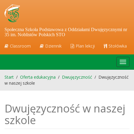
Społeczna Szkoła Podstawowa z Oddziałami Dwujęzycznymi nr
35 im. Noblistów Polskich STO
Classroom
Dziennik
Plan lekcji
Stołówka
Toggl
navig
Start
/
Oferta edukacyjna
/
Dwujęzyczność
/
Dwujęzyczność
w naszej szkole
Dwujęzyczność w naszej
szkole