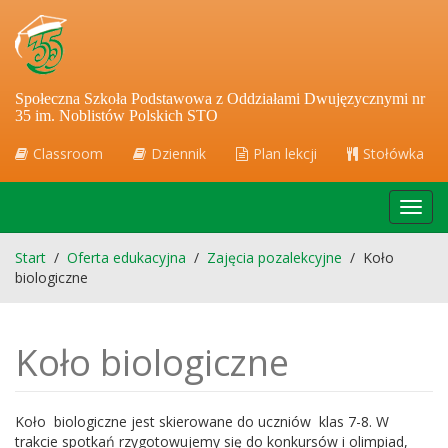
Społeczna Szkoła Podstawowa z Oddziałami Dwujęzycznymi nr
35 im. Noblistów Polskich STO
Classroom
Dziennik
Plan lekcji
Stołówka
Toggl
navig
Start
/
Oferta edukacyjna
/
Zajęcia pozalekcyjne
/
Koło
biologiczne
Koło biologiczne
Koło biologiczne jest skierowane do uczniów klas 7-8. W
trakcie spotkań rzygotowujemy się do konkursów i olimpiad,