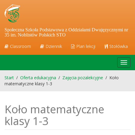
Społeczna Szkoła Podstawowa z Oddziałami Dwujęzycznymi nr
35 im. Noblistów Polskich STO
Classroom
Dziennik
Plan lekcji
Stołówka
Toggl
navig
Start
/
Oferta edukacyjna
/
Zajęcia pozalekcyjne
/
Koło
matematyczne klasy 1-3
Koło matematyczne
klasy 1-3