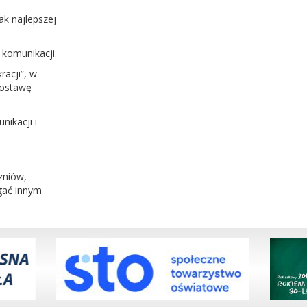
k najlepszej
 komunikacji.
acji”, w
postawę
nikacji i
zniów,
gać innym