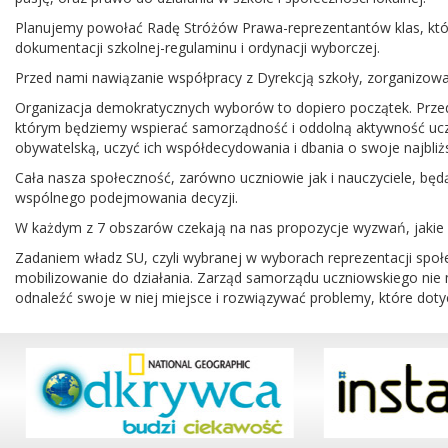
Planujemy powołać Radę Stróżów Prawa-reprezentantów klas, któ
dokumentacji szkolnej-regulaminu i ordynacji wyborczej.
Przed nami nawiązanie współpracy z Dyrekcją szkoły, zorganizowan
Organizacja demokratycznych wyborów to dopiero początek. Przed
którym będziemy wspierać samorządność i oddolną aktywność uczn
obywatelską, uczyć ich współdecydowania i dbania o swoje najbliższ
Cała nasza społeczność, zarówno uczniowie jak i nauczyciele, będą
wspólnego podejmowania decyzji.
W każdym z 7 obszarów czekają na nas propozycje wyzwań, jakie 
Zadaniem władz SU, czyli wybranej w wyborach reprezentacji społec
mobilizowanie do działania. Zarząd samorządu uczniowskiego nie
odnaleźć swoje w niej miejsce i rozwiązywać problemy, które doty