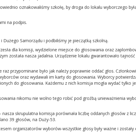
dpowiednio oznakowaliśmy szkołę, by droga do lokalu wyborczego była
mi na podpis.
 Dużego Samorządu i podbiliśmy je pieczątką szkolną.
krzesła dla komisji, wydzielone miejsce do głosowania oraz zaplomb
ym została nasza jadalnia. Urządzenie lokalu gwarantowało tajność
ze raz przypominane było jak należy poprawnie oddać głos. Członkowi
 wyborców oraz wydawali im karty do głosowania. Wyborcy potwierdza
wnionych do głosowania. Każdemu z nich komisja mogła wydać tylko j
osowania nikomu nie wolno tego robić pod groźbą unieważnienia wybo
– nasza skrupulatna komisja porównała liczbę oddanych głosów z li
dano 39 głosów, na Duży-53.
kcesem organizatorów wyborów-wszystkie głosy były ważne i zostały