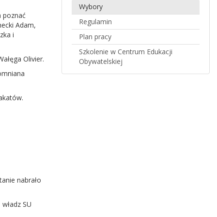
Wybory
a poznać
Regulamin
rnecki Adam,
zka i
Plan pracy
Szkolenie w Centrum Edukacji
ałęga Olivier.
Obywatelskiej
pomniana
lakatów.
tanie nabrało
o władz SU