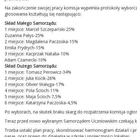
Na zakończenie swojej pracy komisja wypełniła protokoły wyborcze
głosowania kształtują się następująco:
Skład Małego Samorządu:
1 miejsce: Marcel Szczepański-25%
Zuzanna Pałys-25%
2 miejsce: Magdalena Paczoska-15%
Emilia Frydrych-15%
3 miejsce: Kacprzak Natalia-10%
Adam Czarnecki-10%
Skład Dużego Samorządu:
1 miejsce: Tomasz Perowicz-34%
2 miejsce: Julia Kocik-26%
3 miejsce: Olivier Wałęga-17%
4 miejsce: Pola Ścioch-11%
5 miejsce: Maja Ścioch-7,5%
6 miejsce: Katarzyna Paczoska-4,5%
Po wyborach, na skutek braku skarg do rozpatrzenia komisja ogł
Teraz przed nowo wybranym Samorządem Uczniowskim czekają ko
Trzeba ustalić plan pracy, skonstruować harmonogram działań i prz
pasję, oraz prawo do działania w szkole i społeczności lokalnej.