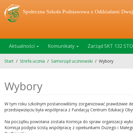
Społeczna Szkoła Podstawowa z Oddziałami Dwuj
Aktualności
Komunikaty
Zarząd SKT 132 STO
Start
/
Strefa ucznia
/
Samorząd uczniowski
/
Wybory
Wybory
W tym roku szkolnym postanowiliśmy zorganizować prawdziwie 
przedsięwzięciu była współpraca z Fundacją Centrum Edukacji Obyw
Na początku powołana została Komisja do spraw organizacji wybor
Komisja podjęła ścisłą współpracę z opiekunkami Dużego i Małe