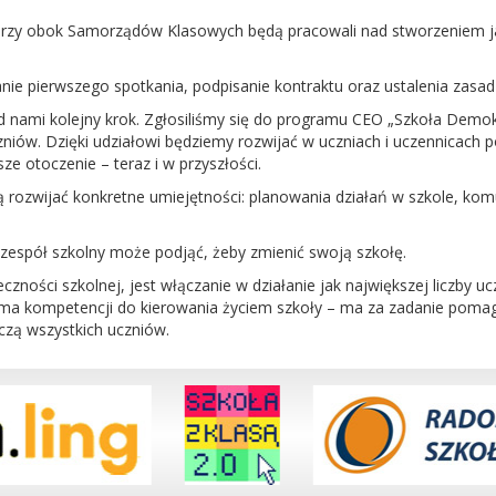
rzy obok Samorządów Klasowych będą pracowali nad stworzeniem ja
ie pierwszego spotkania, podpisanie kontraktu oraz ustalenia zasad
 nami kolejny krok. Zgłosiliśmy się do programu CEO „Szkoła Demokr
iów. Dzięki udziałowi będziemy rozwijać w uczniach i uczennicach 
e otoczenie – teraz i w przyszłości.
 rozwijać konkretne umiejętności: planowania działań w szkole, komu
zespół szkolny może podjąć, żeby zmienić swoją szkołę.
zności szkolnej, jest włączanie w działanie jak największej liczby uc
 ma kompetencji do kierowania życiem szkoły – ma za zadanie poma
czą wszystkich uczniów.