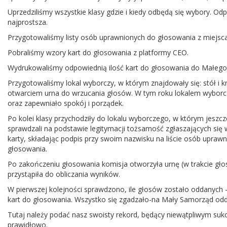
Uprzedziliśmy wszystkie klasy gdzie i kiedy odbędą się wybory. O
najprostsza.
Przygotowaliśmy listy osób uprawnionych do głosowania z miejsca
Pobraliśmy wzory kart do głosowania z platformy CEO.
Wydrukowaliśmy odpowiednią ilość kart do głosowania do Małego i
Przygotowaliśmy lokal wyborczy, w którym znajdowały się: stół i 
otwarciem urna do wrzucania głosów. W tym roku lokalem wyborcz
oraz zapewniało spokój i porządek.
Po kolei klasy przychodziły do lokalu wyborczego, w którym jeszc
sprawdzali na podstawie legitymacji tożsamość zgłaszających się
karty, składając podpis przy swoim nazwisku na liście osób upra
głosowania.
Po zakończeniu głosowania komisja otworzyła urnę (w trakcie gł
przystąpiła do obliczania wyników.
W pierwszej kolejności sprawdzono, ile głosów zostało oddanych 
kart do głosowania. Wszystko się zgadzało-na Mały Samorząd od
Tutaj należy podać nasz swoisty rekord, będący niewątpliwym su
prawidłowo.