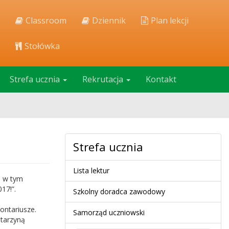
Classroom
Dziennik
Plan lekcji
Stołówka
Strefa ucznia
Rekrutacja
Kontakt
Strefa ucznia
Lista lektur
a w tym
17!”.
Szkolny doradca zawodowy
ontariusze.
Samorząd uczniowski
tarzyną