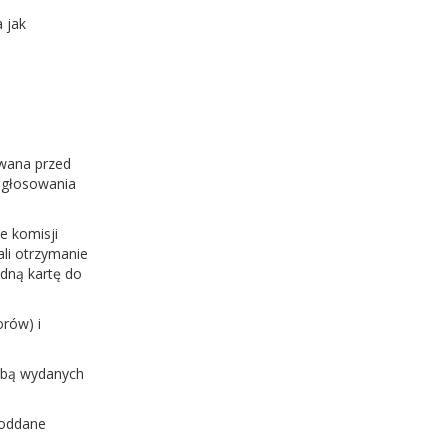
 jak
owana przed
 głosowania
e komisji
li otrzymanie
edną kartę do
rów) i
czbą wydanych
 oddane