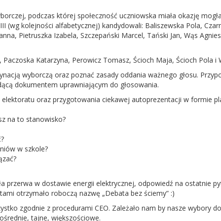
orczej, podczas której społeczność uczniowska miała okazję mogł
I (wg kolejności alfabetycznej) kandydowali: Baliszewska Pola, Cza
nna, Pietruszka Izabela, Szczepański Marcel, Tański Jan, Wąs Agnies
, Paczoska Katarzyna, Perowicz Tomasz, Ścioch Maja, Ścioch Pola i W
rdynacją wyborczą oraz poznać zasady oddania ważnego głosu. Przy
 będącą dokumentem uprawniającym do głosowania.
h elektoratu oraz przygotowania ciekawej autoprezentacji w formie p
sz na to stanowisko?
ć?
zniów w szkole?
iązać?
yła przerwa w dostawie energii elektrycznej, odpowiedź na ostatnie py
tami otrzymało roboczą nazwę „Debata bez ściemy” :)
szystko zgodnie z procedurami CEO. Zależało nam by nasze wybory d
pośrednie, tajne, większościowe.