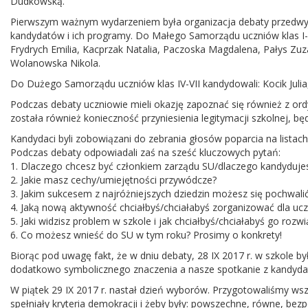
Dudkowską.
Pierwszym ważnym wydarzeniem była organizacja debaty przedwyb
kandydatów i ich programy. Do Małego Samorządu uczniów klas I-II
Frydrych Emilia, Kacprzak Natalia, Paczoska Magdalena, Pałys Zuza
Wolanowska Nikola.
Do Dużego Samorządu uczniów klas IV-VII kandydowali: Kocik Julia
Podczas debaty uczniowie mieli okazję zapoznać się również z o
została również konieczność przyniesienia legitymacji szkolnej,
Kandydaci byli zobowiązani do zebrania głosów poparcia na listac
Podczas debaty odpowiadali zaś na sześć kluczowych pytań:
1. Dlaczego chcesz być członkiem zarządu SU/dlaczego kandyduje
2. Jakie masz cechy/umiejętności przywódcze?
3. Jakim sukcesem z najróżniejszych dziedzin możesz się pochwali
4. Jaką nową aktywność chciałbyś/chciałabyś zorganizować dla uc
5. Jaki widzisz problem w szkole i jak chciałbyś/chciałabyś go rozw
6. Co możesz wnieść do SU w tym roku? Prosimy o konkrety!
Biorąc pod uwagę fakt, że w dniu debaty, 28 IX 2017 r. w szkole b
dodatkowo symbolicznego znaczenia a nasze spotkanie z kandyda
W piątek 29 IX 2017 r. nastał dzień wyborów. Przygotowaliśmy w
spełniały kryteria demokracji i żeby były: powszechne, równe, bez