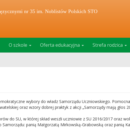
ęzycznymi nr 35 im. Noblistów Polskich STO
O szkole
Oferta edukacyjna
Strefa rodzica
demokratyczne wybory do władz Samorządu Uczniowskiego. Pomocn
atelskiej oraz wzory dobrej praktyk z akcji „Samorządy mają głos 20
ów do SU, w której skład weszli uczniowie z SU 2016/2017 oraz wol
go Samorządu: panią Małgorzatą Mirkowską-Grabowską oraz panią Ka