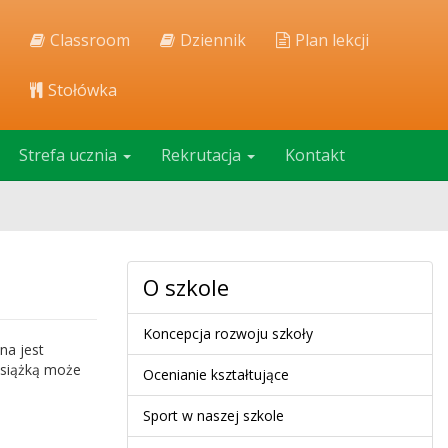
Classroom
Dziennik
Plan lekcji
Stołówka
Strefa ucznia
Rekrutacja
Kontakt
O szkole
Koncepcja rozwoju szkoły
na jest
książką może
Ocenianie kształtujące
Sport w naszej szkole