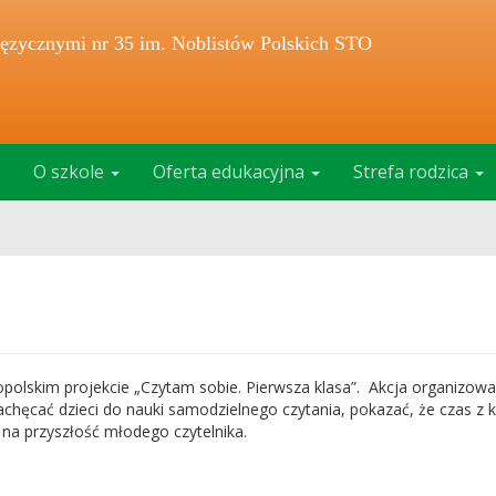
ęzycznymi nr 35 im. Noblistów Polskich STO
O szkole
Oferta edukacyjna
Strefa rodzica
polskim projekcie „Czytam sobie. Pierwsza klasa”. Akcja organizowa
achęcać dzieci do nauki samodzielnego czytania, pokazać, że czas z 
na przyszłość młodego czytelnika.