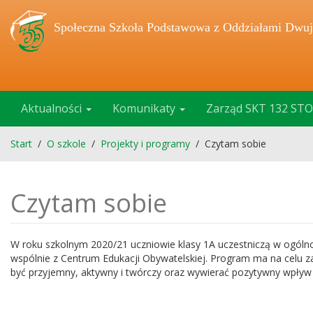
Społeczna Szkoła Podstawowa z Oddziałami Dwuj
Aktualności
Komunikaty
Zarząd SKT 132 STO
Start
/
O szkole
/
Projekty i programy
/
Czytam sobie
Czytam sobie
W roku szkolnym 2020/21 uczniowie klasy 1A uczestniczą w ogólno
wspólnie z Centrum Edukacji Obywatelskiej. Program ma na celu z
być przyjemny, aktywny i twórczy oraz wywierać pozytywny wpływ 