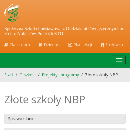
Społeczna Szkoła Podstawowa z Oddziałami Dwujęzycznymi nr
35 im. Noblistów Polskich STO
Classroom
Dziennik
Plan lekcji
Stołówka
Toggl
navig
Start
/
O szkole
/
Projekty i programy
/
Złote szkoły NBP
Złote szkoły NBP
Sprawozdanie