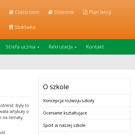
Classroom
Dziennik
Plan lekcji
Stołówka
Strefa ucznia
Rekrutacja
Kontakt
O szkole
Koncepcja rozwoju szkoły
otrend. Były to
wała artykuły o
Ocenianie kształtujące
o na tematy
Sport w naszej szkole
kół