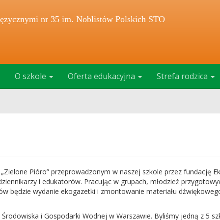
ęzycznymi nr 35 im. Noblistów Polskich STO
O szkole
Oferta edukacyjna
Strefa rodzica
 „Zielone Pióro” przeprowadzonym w naszej szkole przez fundację Ek
ziennikarzy i edukatorów. Pracując w grupach, młodzież przygotowy
tów będzie wydanie ekogazetki i zmontowanie materiału dźwiękoweg
Środowiska i Gospodarki Wodnej w Warszawie. Byliśmy jedną z 5 sz