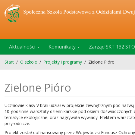
Społeczna Szkoła Podstawowa z Oddziałami Dwuj
Aktualności
Komunikaty
Zarząd SKT 132 STO
Start
/
O szkole
/
Projekty i programy
/
Zielone Pióro
Zielone Pióro
Uczniowie klasy V brali udział w projekcie zewnętrznym pod nazwą
10-godzinne warsztaty dziennikarskie pod okiem doświadczonych d
tematyce ekologicznej oraz nagrywała wywiady. Efektem warszta
przyrodnicze.
Projekt został dofinansowany przez Wojewódzki Fundusz Ochrony 