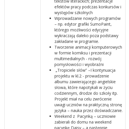
tekstów literackich; prezentacje
efektów pracy podczas konkursów i
występów szkolnych
Wprowadzanie nowych programów
– np. edytor grafiki SumoPaint,
którego możliwości edycyjne
wykraczają daleko poza podstawy
zakładane w programie.
Tworzenie animacji komputerowych
w formie komiksu i prezentacji
multimedialnych - rozwój
pomysłowości i wyobraźni
„Tropiciele słów” –I kontynuacja
projektu w kl.2 - prowadzenie
albumu zawierającego angielskie
słowa, które napotykali w życiu
codziennym, drodze do szkoły itp.
Projekt miał na celu zwrócenie
uwagi uczniów na praktyczną stronę
języka – nauka przez doświadczanie.
Weekend z Pacynką – uczniowie
zabierali do domu na weekend
pacynkę Daisy – a następnie