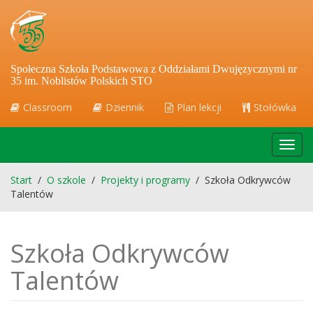
Społeczna Szkoła Podstawowa z Oddziałami Dwujęzycznymi nr
35 im. Noblistów Polskich STO
Classroom
Dziennik
Plan lekcji
Stołówka
Toggl
navig
Start
/
O szkole
/
Projekty i programy
/
Szkoła Odkrywców
Talentów
Szkoła Odkrywców
Talentów