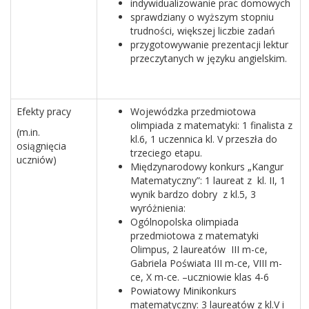
indywidualizowanie prac domowych
sprawdziany o wyższym stopniu
trudności, większej liczbie zadań
przygotowywanie prezentacji lektur
przeczytanych w języku angielskim.
Efekty pracy
Wojewódzka przedmiotowa
olimpiada z matematyki: 1 finalista z
(m.in.
kl.6, 1 uczennica kl. V przeszła do
osiągnięcia
trzeciego etapu.
uczniów)
Międzynarodowy konkurs „Kangur
Matematyczny”: 1 laureat z kl. II, 1
wynik bardzo dobry z kl.5, 3
wyróżnienia:
Ogólnopolska olimpiada
przedmiotowa z matematyki
Olimpus, 2 laureatów III m-ce,
Gabriela Poświata III m-ce, VIII m-
ce, X m-ce. –uczniowie klas 4-6
Powiatowy Minikonkurs
matematyczny: 3 laureatów z kl.V i