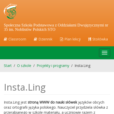
Społeczna Szkoła Podstawowa z Oddziałami Dwujęzycznymi nr
35 im. Noblistów Polskich STO
Classroom
Dziennik
Plan lekcji
Stołówka
Toggl
navig
Start
/
O szkole
/
Projekty i programy
/
Insta.Ling
Insta.Ling
Insta.Ling jest
stroną WWW do nauki słówek
języków obcych
oraz ortografii języka polskiego. Nauczyciel przydziela słówka z
przerabianego w szkole materiału, a uczniowie razem z