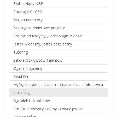
Złote szkoły NBP
PocztajMY - CEO
Mali matematycy
Międzyprzedmiotowe projekty
Projekt edukacyjny „Technologie z klasą”
Jesteś widoczny, jesteś bezpieczny
Tutoring
Szkoła Odkrywców Talentów
Ogarnij inżynierię
Read On
Myślę, decyduję, działam – finanse dla najmłodszych
Insta.Ling
Ogródek U Noblistów
Projekt interdyscyplinarny - Łowcy jesieni
Zielone Pióro