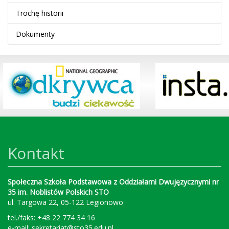
Trochę historii
Dokumenty
Kontakt
Społeczna Szkoła Podstawowa z Oddziałami Dwujęzycznymi nr
35 im. Noblistów Polskich STO
ul. Targowa 22, 05-122 Legionowo
tel./faks: +48 22 774 34 16
e-mail:
sekretariat@sto35.edu.pl