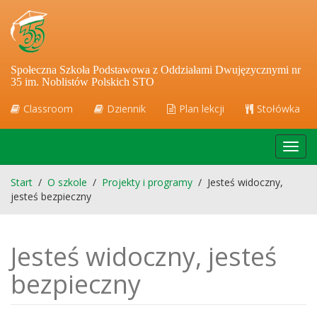
Społeczna Szkoła Podstawowa z Oddziałami Dwujęzycznymi nr
35 im. Noblistów Polskich STO
Classroom
Dziennik
Plan lekcji
Stołówka
Toggl
navig
Start
/
O szkole
/
Projekty i programy
/
Jesteś widoczny,
jesteś bezpieczny
Jesteś widoczny, jesteś
bezpieczny